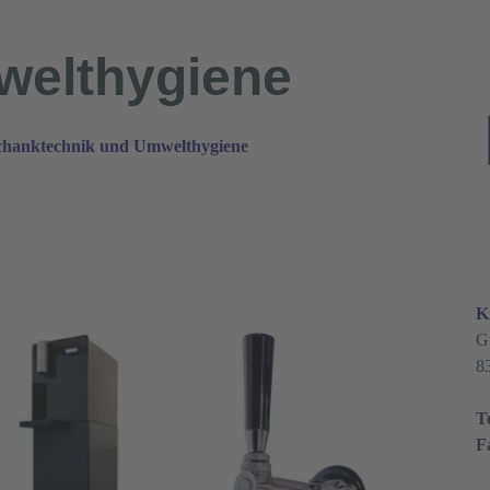
welthygiene
schanktechnik und Umwelthygiene
K
G
8
T
F