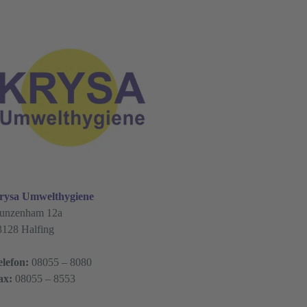
rysa Umwelthygiene
unzenham 12a
3128 Halfing
elefon:
08055 – 8080
ax:
08055 – 8553