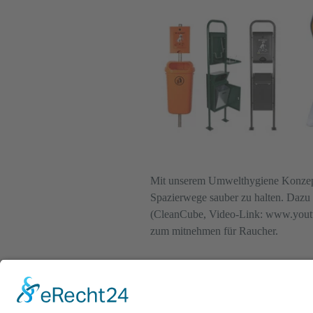
Mit unserem Umwelthygiene Konzept 
Spazierwege sauber zu halten. Daz
(CleanCube, Video-Link: www.yout
zum mitnehmen für Raucher.
Als mittelständische Vertriebsorgan
mittlerweile europaweit, denn die Qua