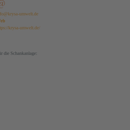
nfo@krysa-umwelt.de
eb
tps://krysa-umwelt.de/
ür die Schankanlage: