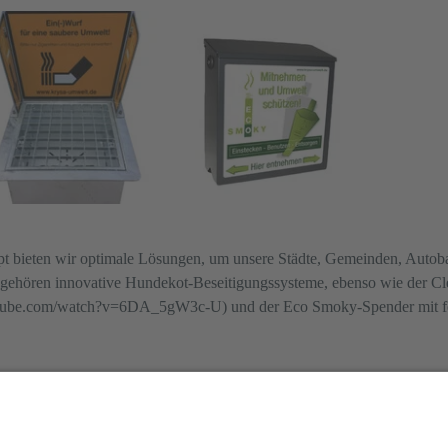
bieten wir optimale Lösungen, um unsere Städte, Gemeinden, Autoba
u gehören innovative Hundekot-Beseitigungssysteme, ebenso wie der 
ube.com/watch?v=6DA_5gW3c-U) und der Eco Smoky-Spender mit feu
isation erfüllen wir Ihre individuellen Wünsche und machen Ihr Problem
lität unserer Produkte überzeugt und das Preis-Leistungsverhältnis sehe