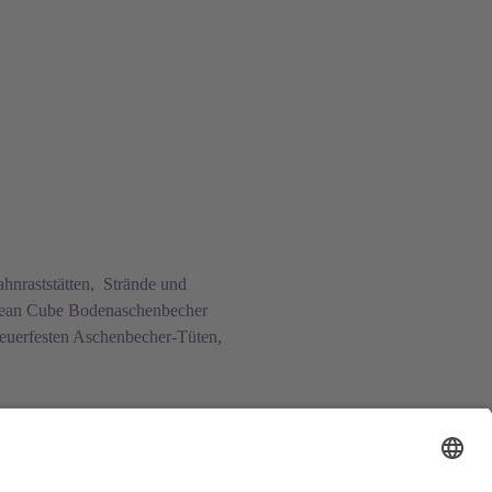
hnraststätten, Strände und
Clean Cube Bodenaschenbecher
erfesten Aschenbecher-Tüten,
 zu unserem Problem. Wir liefern
n wir als höchste Priorität.