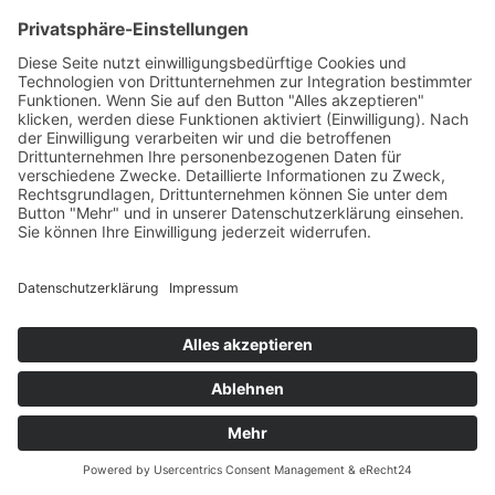
Eine außerordentliche Mitgliederversammlung
-kann vom Vorstand einberufen werden, wenn
es das Interesse des Verbandes erfordert.
-Sie muss vom Vorstand einberufen werden,
wenn dies mindestens 25 % der Mitglieder
unter
Nennung von Gründen beantragen. In diesem
Fall muss die Mitgliederversammlung
innerhalb von 3
Wochen nach Eingang des Antrages
durchgeführt werden.
4.
Alle Anträge, welche Mitglieder in einer
ordentlichen Mitgliederversammlung
behandelt haben wollen,