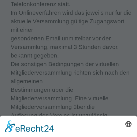
Telefonkonferenz statt.
Im Onlineverfahren wird das jeweils nur für die
aktuelle Versammlung gültige Zugangswort
mit einer
gesonderten Email unmittelbar vor der
Versammlung, maximal 3 Stunden davor,
bekannt gegeben.
Die sonstigen Bedingungen der virtuellen
Mitgliederversammlung richten sich nach den
allgemeinen
Bestimmungen über die
Mitgliederversammlung. Eine virtuelle
Mitgliederversammlung über die
Auflösung des Vereins ist unzulässig.
3.